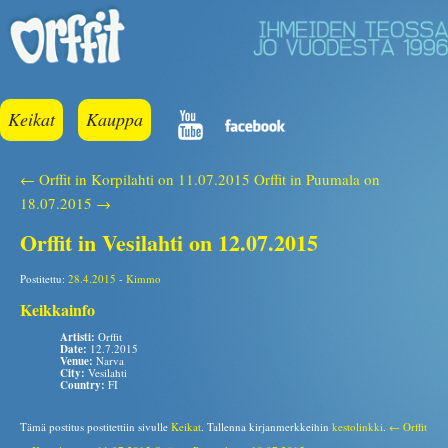
Keikat
Kauppa
← Orffit in Korpilahti on 11.07.2015
Orffit in Puumala on
18.07.2015 →
Orffit in Vesilahti on 12.07.2015
Postitettu:
28.4.2015
-
Kimmo
Keikkainfo
Artisti:
Orffit
Date:
12.7.2015
Venue:
Narva
City:
Vesilahti
Country:
FI
Tämä postitus postitettiin sivulle
Keikat
. Tallenna kirjanmerkkeihin
kestolinkki
.
← Orffit