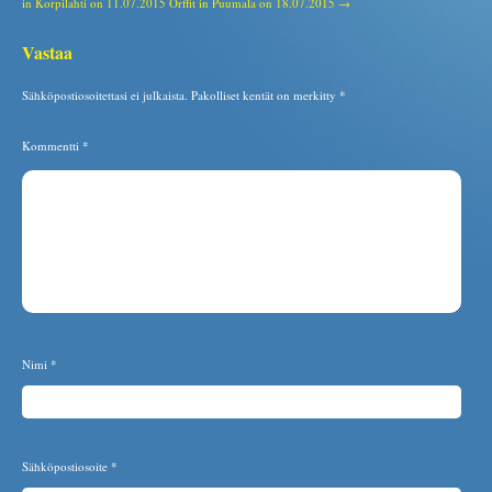
in Korpilahti on 11.07.2015
Orffit in Puumala on 18.07.2015 →
Vastaa
Sähköpostiosoitettasi ei julkaista.
Pakolliset kentät on merkitty
*
Kommentti
*
Nimi
*
Sähköpostiosoite
*