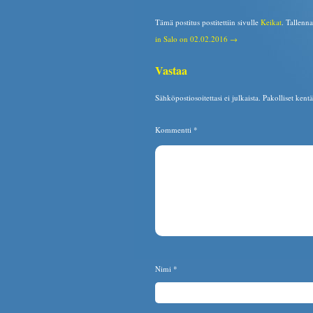
Tämä postitus postitettiin sivulle
Keikat
. Tallenn
in Salo on 02.02.2016 →
Vastaa
Sähköpostiosoitettasi ei julkaista.
Pakolliset kent
Kommentti
*
Nimi
*