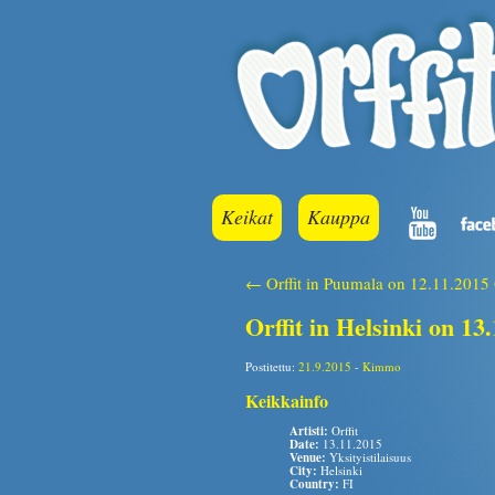
Keikat
Kauppa
← Orffit in Puumala on 12.11.2015
Orffit in Helsinki on 13
Postitettu:
21.9.2015
-
Kimmo
Keikkainfo
Artisti:
Orffit
Date:
13.11.2015
Venue:
Yksityistilaisuus
City:
Helsinki
Country:
FI