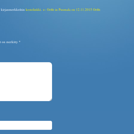
a kirjanmerkkeihin
kestolinkki
.
← Orffit in Puumala on 12.11.2015
Orffit
ät on merkitty
*