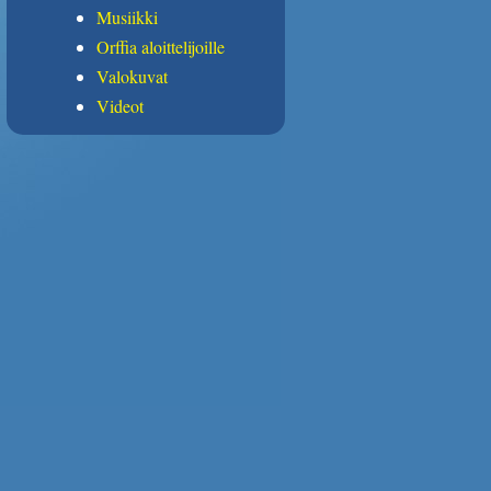
Musiikki
Orffia aloittelijoille
Valokuvat
Videot