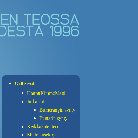
Orffisivut
HannuKimmoMatti
Julkaisut
Bumerangin synty
Puntarin synty
Keikkakalenteri
Mietelausekirja