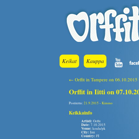
Keikat
Kauppa
← Orffit in Tampere on 06.10.2015
Orffit in Iitti on 07.10.2
Postitettu:
21.9.2015
-
Kimmo
Keikkainfo
Artisti:
Orffit
Date:
7.10.2015
Venue:
koulu/pk
City:
Iitti
Country:
FI