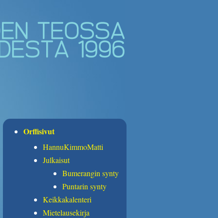
Orffisivut
HannuKimmoMatti
Julkaisut
Bumerangin synty
Puntarin synty
Keikkakalenteri
Mietelausekirja