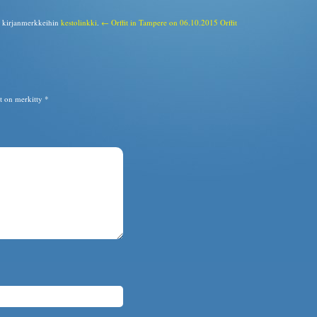
a kirjanmerkkeihin
kestolinkki
.
← Orffit in Tampere on 06.10.2015
Orffit
ät on merkitty
*