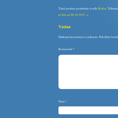
Tämä postitus postitettiin sivulle
Keikat
. Tallenn
in Iitti on 08.10.2015 →
Vastaa
Sähköpostiosoitettasi ei julkaista.
Pakolliset kent
Kommentti
*
Nimi
*