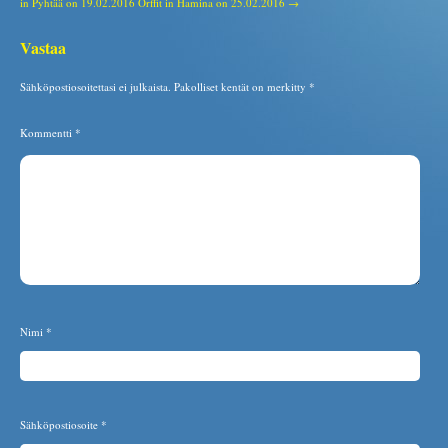
in Pyhtää on 19.02.2016
Orffit in Hamina on 25.02.2016 →
Vastaa
Sähköpostiosoitettasi ei julkaista.
Pakolliset kentät on merkitty
*
Kommentti
*
Nimi
*
Sähköpostiosoite
*