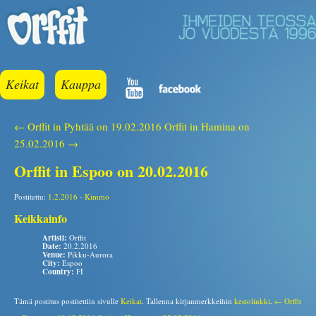
Keikat
Kauppa
← Orffit in Pyhtää on 19.02.2016
Orffit in Hamina on
25.02.2016 →
Orffit in Espoo on 20.02.2016
Postitettu:
1.2.2016
-
Kimmo
Keikkainfo
Artisti:
Orffit
Date:
20.2.2016
Venue:
Pikku-Aurora
City:
Espoo
Country:
FI
Tämä postitus postitettiin sivulle
Keikat
. Tallenna kirjanmerkkeihin
kestolinkki
.
← Orffit