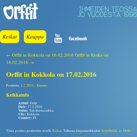
Keikat
Kauppa
← Orffit in Kokkola on 16.02.2016
Orffit in Kotka on
18.02.2016 →
Orffit in Kokkola on 17.02.2016
Postitettu:
1.2.2016
-
Kimmo
Keikkainfo
Artisti:
Orffit
Date:
17.2.2016
Venue:
Talviharmonikka
City:
Kokkola
Country:
FI
Tämä postitus postitettiin sivulle
Keikat
. Tallenna kirjanmerkkeihin
kestolinkki
.
← Orffit