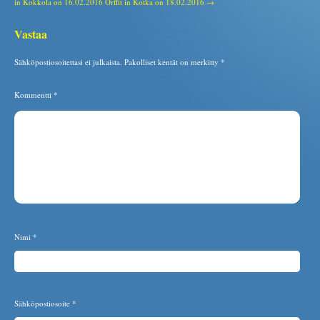
in Kokkola on 16.02.2016
Orffit in Kotka on 18.02.2016 →
Vastaa
Sähköpostiosoitettasi ei julkaista.
Pakolliset kentät on merkitty
*
Kommentti
*
Nimi
*
Sähköpostiosoite
*