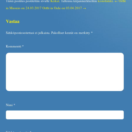
Tämä postitus postitettiin sivulle
Keikat
. Tallenna kirjanmerkkeihin
kestolinkki
.
← Orffit
in Muonio on 24.03.2017
Orffit in Oulu on 03.04.2017 →
Vastaa
Sähköpostiosoitettasi ei julkaista.
Pakolliset kentät on merkitty
*
Kommentti
*
Nimi
*