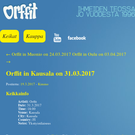
Keikat
Kauppa
← Orffit in Muonio on 24.03.2017
Orffit in Oulu on 03.04.2017
→
Orffit in Kausala on 31.03.2017
Postitettu:
19.3.2017
-
Kimmo
Keikkainfo
Artisti:
Orffit
Date:
31.3.2017
Time:
18:00
Venue:
Kausala
City:
Kausala
Country:
FI
Notes:
Yksityistilaisuus