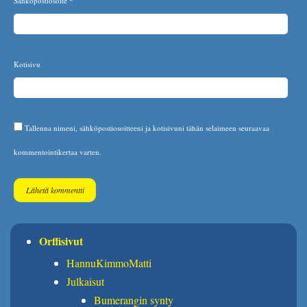
Sähköpostiosoite
*
Kotisivu
Tallenna nimeni, sähköpostiosoitteeni ja kotisivuni tähän selaimeen seuraavaa
kommentointikertaa varten.
Orffisivut
HannuKimmoMatti
Julkaisut
Bumerangin synty