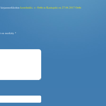
a kirjanmerkkeihin
kestolinkki
.
← Orffit in Kauhajoki on 27.04.2017
Orffit
ät on merkitty
*