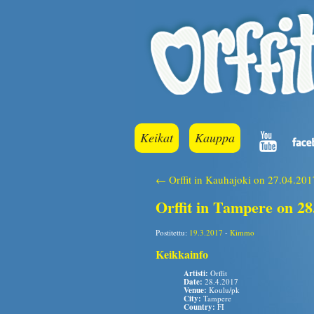
Keikat
Kauppa
← Orffit in Kauhajoki on 27.04.201
Orffit in Tampere on 28
Postitettu:
19.3.2017
-
Kimmo
Keikkainfo
Artisti:
Orffit
Date:
28.4.2017
Venue:
Koulu/pk
City:
Tampere
Country:
FI