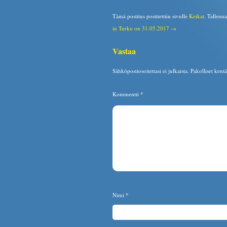
Tämä postitus postitettiin sivulle
Keikat
. Tallenn
in Turku on 31.05.2017 →
Vastaa
Sähköpostiosoitettasi ei julkaista.
Pakolliset kent
Kommentti
*
Nimi
*