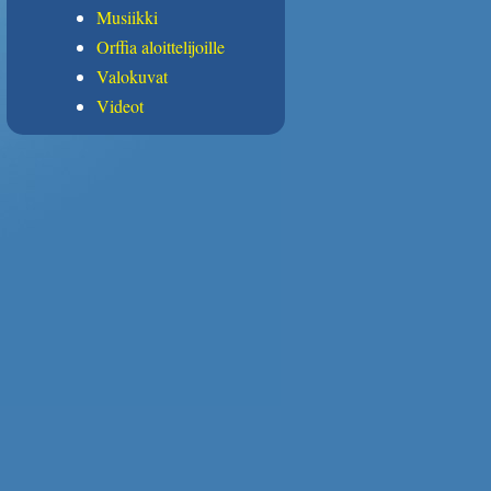
Musiikki
Orffia aloittelijoille
Valokuvat
Videot