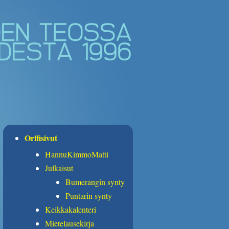
Orffisivut
HannuKimmoMatti
Julkaisut
Bumerangin synty
Puntarin synty
Keikkakalenteri
Mietelausekirja