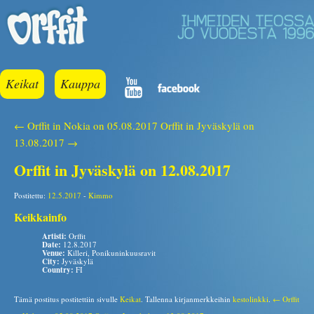
Keikat
Kauppa
← Orffit in Nokia on 05.08.2017
Orffit in Jyväskylä on
13.08.2017 →
Orffit in Jyväskylä on 12.08.2017
Postitettu:
12.5.2017
-
Kimmo
Keikkainfo
Artisti:
Orffit
Date:
12.8.2017
Venue:
Killeri, Ponikuninkuusravit
City:
Jyväskylä
Country:
FI
Tämä postitus postitettiin sivulle
Keikat
. Tallenna kirjanmerkkeihin
kestolinkki
.
← Orffit