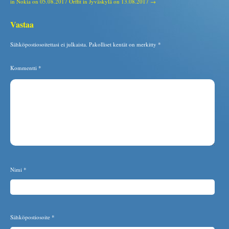
in Nokia on 05.08.2017
Orffit in Jyväskylä on 13.08.2017 →
Vastaa
Sähköpostiosoitettasi ei julkaista.
Pakolliset kentät on merkitty
*
Kommentti
*
Nimi
*
Sähköpostiosoite
*