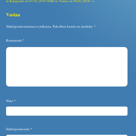
in Kangasala on 01.02.2018
Orffit in Vantaa on 04.02.2018 →
Vastaa
Sähköpostiosoitettasi ei julkaista.
Pakolliset kentät on merkitty
*
Kommentti
*
Nimi
*
Sähköpostiosoite
*