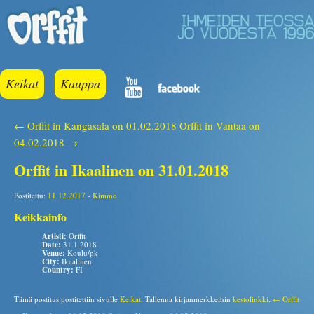
Keikat
Kauppa
← Orffit in Kangasala on 01.02.2018
Orffit in Vantaa on
04.02.2018 →
Orffit in Ikaalinen on 31.01.2018
Postitettu:
11.12.2017
-
Kimmo
Keikkainfo
Artisti:
Orffit
Date:
31.1.2018
Venue:
Koulu/pk
City:
Ikaalinen
Country:
FI
Tämä postitus postitettiin sivulle
Keikat
. Tallenna kirjanmerkkeihin
kestolinkki
.
← Orffit