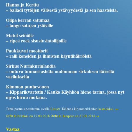
Hanna ja Kerttu
– balladi tyttöjen välisestä ystävyydestä ja sen haasteista.
Olipa kerran satumaa
– tango satujen ystäville
Matot seinälle
– ripeä rock sisustusintoilijoille
Paukkuvat moottorit
– ralli koneiden ja ihmisten käyntihäiriöistä
Sirkus Nurinkurinlandia
– ontuva tunnari astetta oudomman sirkuksen itäiseltä
vaellukselta
Kimmon puuhevonen
– Kipparikvartetin / Kauko Käyhkön hieno tarina, jossa nyt
myös hirnu mukana.
Tämä postitus postitettiin sivulle
Uutiset
. Tallenna kirjanmerkkeihin
kestolinkki
.
←
Orffit in Helsinki on 17.03.2018
Orffit in Tampere on 27.01.2018 →
Vastaa