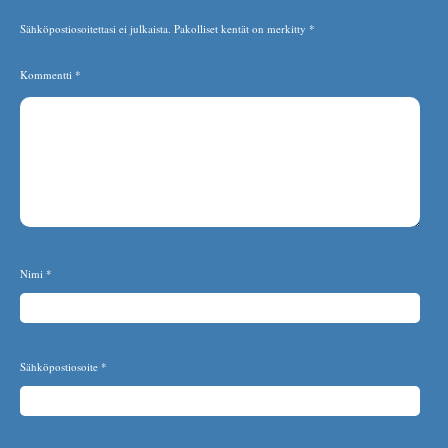
Sähköpostiosoitettasi ei julkaista.
Pakolliset kentät on merkitty
*
Kommentti
*
Nimi
*
Sähköpostiosoite
*