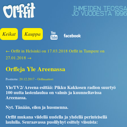
Keikat
Kauppa
← Orffit in Helsinki on 17.03.2018
Orffit in Tampere on
27.01.2018 →
Orffeja Yle Areenassa
Postitettu:
20.12.2017
-
Orffinaattori
Yle/TV2/ Areena esittää: Pikku Kakkosen radion suurtyö
100 uutta lastenlaulua on valmis ja kuunneltavissa
Areenassa.
Nyt. Tänään, eilen ja huomenna.
Orffit mukana viidellä uudella ja yhdellä perinteisellä
laululla. Seuraavassa puolilyhyt esittely viisuista: