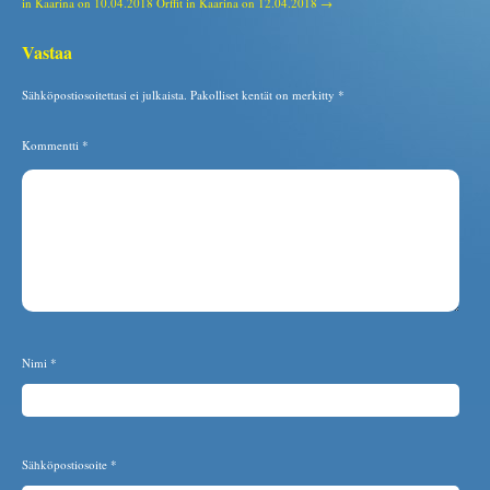
in Kaarina on 10.04.2018
Orffit in Kaarina on 12.04.2018 →
Vastaa
Sähköpostiosoitettasi ei julkaista.
Pakolliset kentät on merkitty
*
Kommentti
*
Nimi
*
Sähköpostiosoite
*