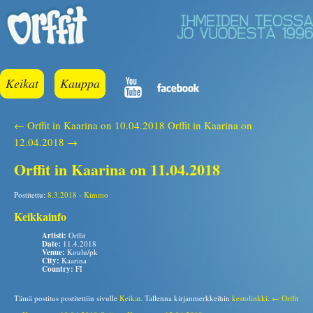
Keikat
Kauppa
← Orffit in Kaarina on 10.04.2018
Orffit in Kaarina on
12.04.2018 →
Orffit in Kaarina on 11.04.2018
Postitettu:
8.3.2018
-
Kimmo
Keikkainfo
Artisti:
Orffit
Date:
11.4.2018
Venue:
Koulu/pk
City:
Kaarina
Country:
FI
Tämä postitus postitettiin sivulle
Keikat
. Tallenna kirjanmerkkeihin
kestolinkki
.
← Orffit