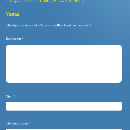
in Tampere on 27.01.2018
Orffit in Pori on 20.03.2018 →
Vastaa
Sähköpostiosoitettasi ei julkaista.
Pakolliset kentät on merkitty
*
Kommentti
*
Nimi
*
Sähköpostiosoite
*