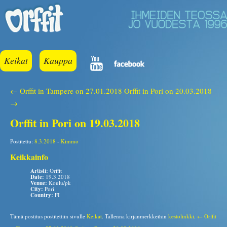
Keikat
Kauppa
← Orffit in Tampere on 27.01.2018
Orffit in Pori on 20.03.2018
→
Orffit in Pori on 19.03.2018
Postitettu:
8.3.2018
-
Kimmo
Keikkainfo
Artisti:
Orffit
Date:
19.3.2018
Venue:
Koulu/pk
City:
Pori
Country:
FI
Tämä postitus postitettiin sivulle
Keikat
. Tallenna kirjanmerkkeihin
kestolinkki
.
← Orffit