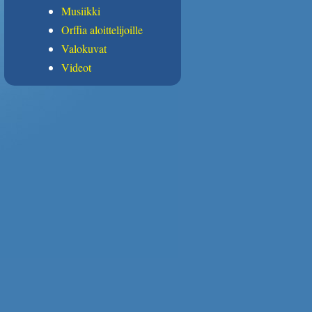
Musiikki
Orffia aloittelijoille
Valokuvat
Videot