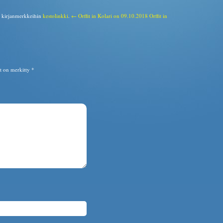
a kirjanmerkkeihin
kestolinkki
.
← Orffit in Kolari on 09.10.2018
Orffit in
ät on merkitty
*