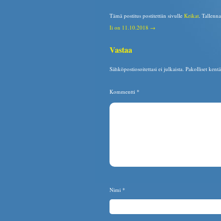
Tämä postitus postitettiin sivulle
Keikat
. Tallenn
Ii on 11.10.2018 →
Vastaa
Sähköpostiosoitettasi ei julkaista.
Pakolliset kent
Kommentti
*
Nimi
*