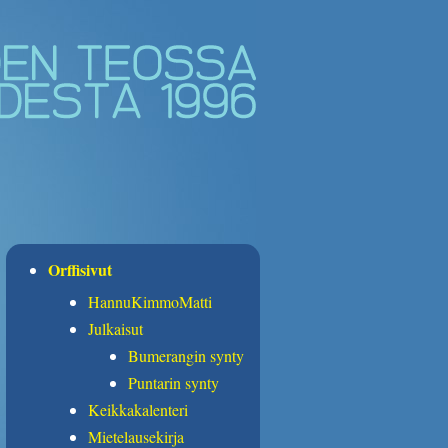
Orffisivut
HannuKimmoMatti
Julkaisut
Bumerangin synty
Puntarin synty
Keikkakalenteri
Mietelausekirja