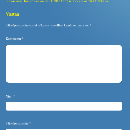
in Ilomantsi, Tuupovaara on 26.11.2018
Orffit in Joensuu on 28.11.2018 →
Vastaa
Sähköpostiosoitettasi ei julkaista.
Pakolliset kentät on merkitty
*
Kommentti
*
Nimi
*
Sähköpostiosoite
*