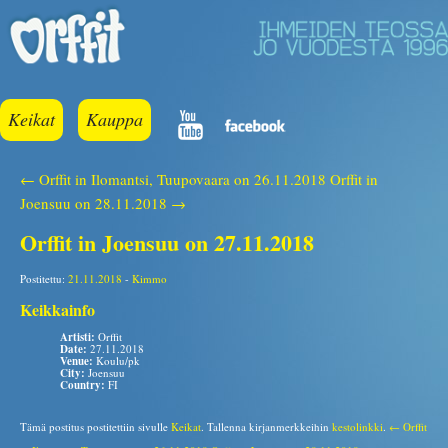
Keikat
Kauppa
← Orffit in Ilomantsi, Tuupovaara on 26.11.2018
Orffit in
Joensuu on 28.11.2018 →
Orffit in Joensuu on 27.11.2018
Postitettu:
21.11.2018
-
Kimmo
Keikkainfo
Artisti:
Orffit
Date:
27.11.2018
Venue:
Koulu/pk
City:
Joensuu
Country:
FI
Tämä postitus postitettiin sivulle
Keikat
. Tallenna kirjanmerkkeihin
kestolinkki
.
← Orffit