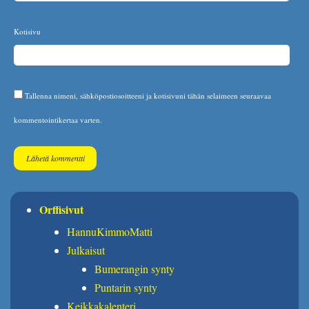
Kotisivu
Tallenna nimeni, sähköpostiosoitteeni ja kotisivuni tähän selaimeen seuraavaa
kommentointikertaa varten.
Orffisivut
HannuKimmoMatti
Julkaisut
Bumerangin synty
Puntarin synty
Keikkakalenteri