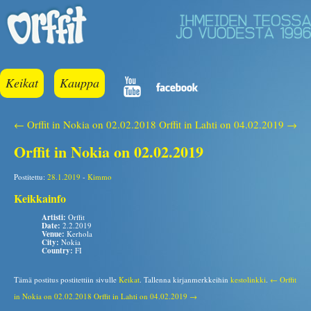
Keikat
Kauppa
← Orffit in Nokia on 02.02.2018
Orffit in Lahti on 04.02.2019 →
Orffit in Nokia on 02.02.2019
Postitettu:
28.1.2019
-
Kimmo
Keikkainfo
Artisti:
Orffit
Date:
2.2.2019
Venue:
Kerhola
City:
Nokia
Country:
FI
Tämä postitus postitettiin sivulle
Keikat
. Tallenna kirjanmerkkeihin
kestolinkki
.
← Orffit
in Nokia on 02.02.2018
Orffit in Lahti on 04.02.2019 →