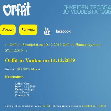
Keikat
Kauppa
← Orffit in Seinäjokii on 10.12.2019
Orffit in Hämeenkyrö on
07.11.2019 →
Orffit in Vantaa on 14.12.2019
Postitettu:
20.9.2019
-
Kimmo
Keikkainfo
Artisti:
Orffit
Date:
14.12.2019
Venue:
koulu/pk
City:
Vantaa
Country:
FI
Tämä postitus postitettiin sivulle
Keikat
. Tallenna kirjanmerkkeihin
kestolinkki
.
← Orffit