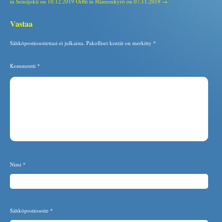
in Seinäjokii on 10.12.2019
Orffit in Hämeenkyrö on 07.11.2019 →
Vastaa
Sähköpostiosoitettasi ei julkaista.
Pakolliset kentät on merkitty
*
Kommentti
*
Nimi
*
Sähköpostiosoite
*