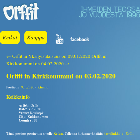
Keikat
Kauppa
← Orffit in Yksityistilaisuus on 09.01.2020
Orffit in
Kirkkonummi on 04.02.2020 →
Orffit in Kirkkonummi on 03.02.2020
Postitettu:
9.1.2020
-
Kimmo
Keikkainfo
Artisti:
Orffit
Date:
3.2.2020
Venue:
Koulu/pk
City:
Kirkkonummi
Country:
FI
Tämä postitus postitettiin sivulle
Keikat
. Tallenna kirjanmerkkeihin
kestolinkki
.
← Orffit