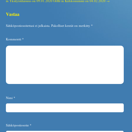
in Yksityistilaisuus on 09.01.2020
Orffit in Kirkkonummi on 04.02.2020 →
Vastaa
Sähköpostiosoitettasi ei julkaista.
Pakolliset kentät on merkitty
*
Kommentti
*
Nimi
*
Sähköpostiosoite
*