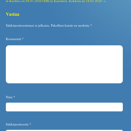
in Kurikka on 04.03.2020
Orffit in Kaustinen, Kokkola on 18.03.2020 →
Vastaa
Sähköpostiosoitettasi ei julkaista.
Pakolliset kentät on merkitty
*
Kommentti
*
Nimi
*
Sähköpostiosoite
*