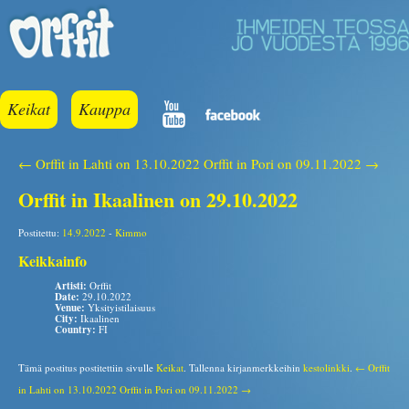
Keikat
Kauppa
← Orffit in Lahti on 13.10.2022
Orffit in Pori on 09.11.2022 →
Orffit in Ikaalinen on 29.10.2022
Postitettu:
14.9.2022
-
Kimmo
Keikkainfo
Artisti:
Orffit
Date:
29.10.2022
Venue:
Yksityistilaisuus
City:
Ikaalinen
Country:
FI
Tämä postitus postitettiin sivulle
Keikat
. Tallenna kirjanmerkkeihin
kestolinkki
.
← Orffit
in Lahti on 13.10.2022
Orffit in Pori on 09.11.2022 →