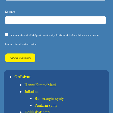
Kotisivu
Tallenna nimeni, sähköpostiosoitteeni ja kotisivuni tähän selaimeen seuraavaa
kommentointikertaa varten.
Orffisivut
HannuKimmoMatti
Julkaisut
Bumerangin synty
Puntarin synty
Keikkakalenteri