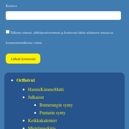
Kotisivu
Tallenna nimeni, sähköpostiosoitteeni ja kotisivuni tähän selaimeen seuraavaa
kommentointikertaa varten.
Orffisivut
HannuKimmoMatti
Julkaisut
Bumerangin synty
Puntarin synty
Keikkakalenteri
Mietelausekirja