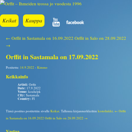
Keikat
Kauppa
← Orffit in Sastamala on 16.09.2022
Orffit in Salo on 28.09.2022
→
Orffit in Sastamala on 17.09.2022
Postitettu:
14.9.2022
-
Kimmo
Keikkainfo
Artisti:
Orffit
Date:
17.9.2022
Venue:
koulu/pk
City:
Sastamala
Country:
FI
Tämä postitus postitettiin sivulle
Keikat
. Tallenna kirjanmerkkeihin
kestolinkki
.
← Orffit
in Sastamala on 16.09.2022
Orffit in Salo on 28.09.2022 →
Vastaa