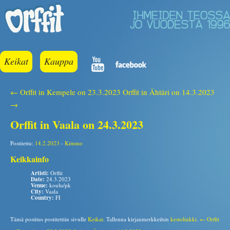
Keikat
Kauppa
← Orffit in Kempele on 23.3.2023
Orffit in Ähtäri on 14.3.2023
→
Orffit in Vaala on 24.3.2023
Postitettu:
14.2.2023
-
Kimmo
Keikkainfo
Artisti:
Orffit
Date:
24.3.2023
Venue:
koulu/pk
City:
Vaala
Country:
FI
Tämä postitus postitettiin sivulle
Keikat
. Tallenna kirjanmerkkeihin
kestolinkki
.
← Orffit