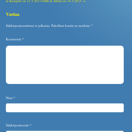
in Kempele on 23.3.2023
Orffit in Ähtäri on 14.3.2023 →
Vastaa
Sähköpostiosoitettasi ei julkaista.
Pakolliset kentät on merkitty
*
Kommentti
*
Nimi
*
Sähköpostiosoite
*