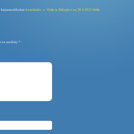
a kirjanmerkkeihin
kestolinkki
.
← Orffit in Siilinjärvi on 20.4.2023
Orffit
ät on merkitty
*