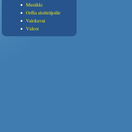
Musiikki
Orffia aloittelijoille
Valokuvat
Videot