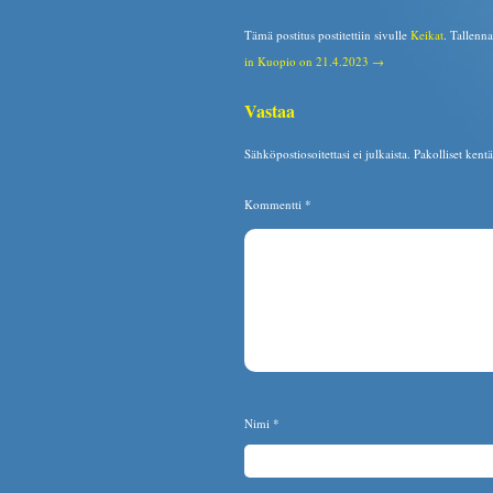
Tämä postitus postitettiin sivulle
Keikat
. Tallenn
in Kuopio on 21.4.2023 →
Vastaa
Sähköpostiosoitettasi ei julkaista.
Pakolliset kent
Kommentti
*
Nimi
*