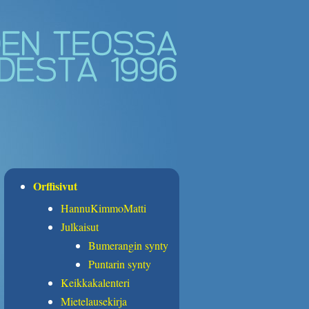
Orffisivut
HannuKimmoMatti
Julkaisut
Bumerangin synty
Puntarin synty
Keikkakalenteri
Mietelausekirja