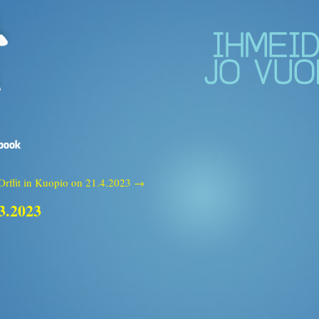
Orffit in Kuopio on 21.4.2023 →
.3.2023