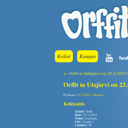
Keikat
Kauppa
← Orffit in Siilinjärvi on 20.4.2023
Orffit in Utajärvi on 23
Postitettu:
22.2.2023
-
Kimmo
Keikkainfo
Artisti:
Orffit
Date:
23.3.2023
Venue:
koulu/pk
City:
Utajärvi
Country:
FI