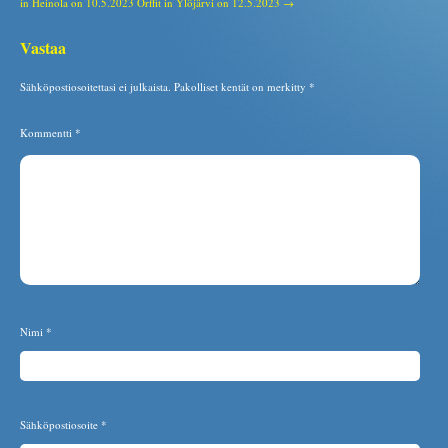
in Heinola on 10.5.2023
Orffit in Ylöjärvi on 12.5.2023 →
Vastaa
Sähköpostiosoitettasi ei julkaista.
Pakolliset kentät on merkitty
*
Kommentti
*
Nimi
*
Sähköpostiosoite
*