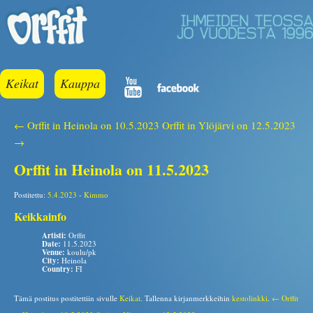
Keikat
Kauppa
← Orffit in Heinola on 10.5.2023
Orffit in Ylöjärvi on 12.5.2023
→
Orffit in Heinola on 11.5.2023
Postitettu:
5.4.2023
-
Kimmo
Keikkainfo
Artisti:
Orffit
Date:
11.5.2023
Venue:
koulu/pk
City:
Heinola
Country:
FI
Tämä postitus postitettiin sivulle
Keikat
. Tallenna kirjanmerkkeihin
kestolinkki
.
← Orffit