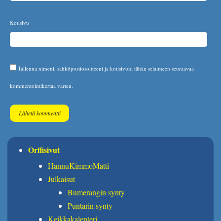
Kotisivu
Tallenna nimeni, sähköpostiosoitteeni ja kotisivuni tähän selaimeen seuraavaa
kommentointikertaa varten.
Orffisivut
HannuKimmoMatti
Julkaisut
Bumerangin synty
Puntarin synty
Keikkakalenteri