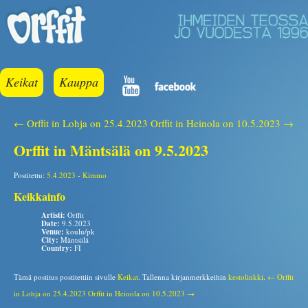
Keikat
Kauppa
← Orffit in Lohja on 25.4.2023
Orffit in Heinola on 10.5.2023 →
Orffit in Mäntsälä on 9.5.2023
Postitettu:
5.4.2023
-
Kimmo
Keikkainfo
Artisti:
Orffit
Date:
9.5.2023
Venue:
koulu/pk
City:
Mäntsälä
Country:
FI
Tämä postitus postitettiin sivulle
Keikat
. Tallenna kirjanmerkkeihin
kestolinkki
.
← Orffit
in Lohja on 25.4.2023
Orffit in Heinola on 10.5.2023 →