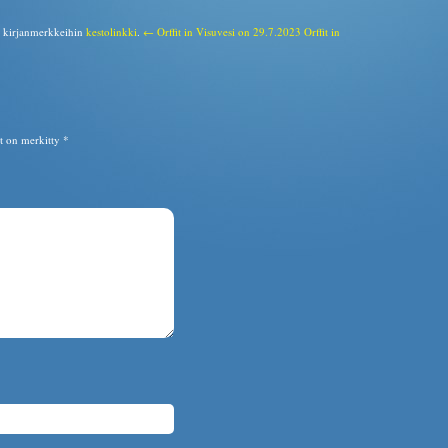
a kirjanmerkkeihin
kestolinkki
.
← Orffit in Visuvesi on 29.7.2023
Orffit in
ät on merkitty
*