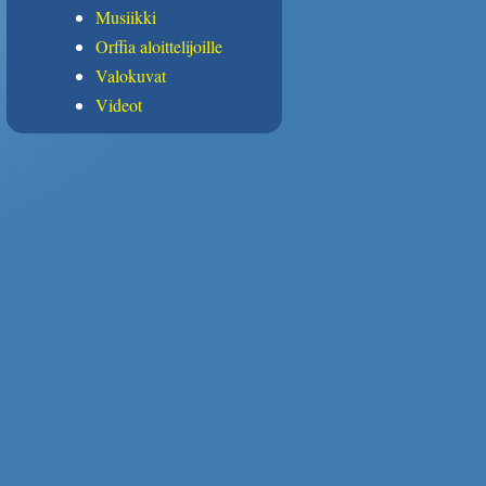
Musiikki
Orffia aloittelijoille
Valokuvat
Videot