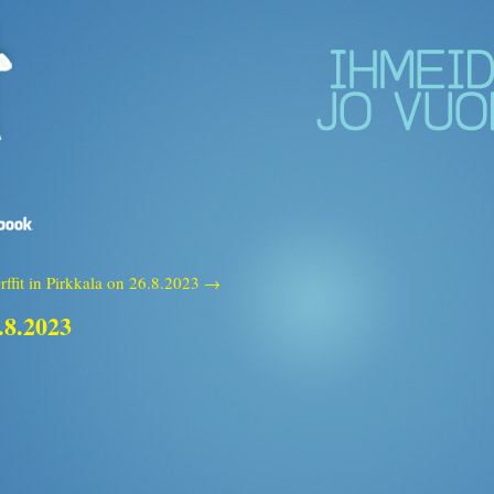
rffit in Pirkkala on 26.8.2023 →
.8.2023