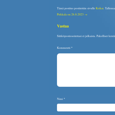
Tämä postitus postitettiin sivulle
Keikat
. Tallenn
Pirkkala on 26.8.2023 →
Vastaa
Sähköpostiosoitettasi ei julkaista.
Pakolliset kent
Kommentti
*
Nimi
*