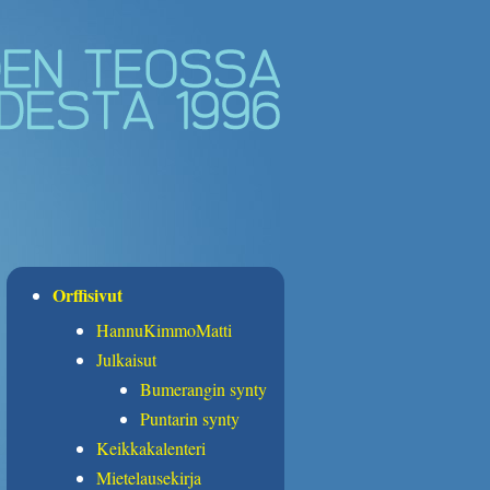
Orffisivut
HannuKimmoMatti
Julkaisut
Bumerangin synty
Puntarin synty
Keikkakalenteri
Mietelausekirja