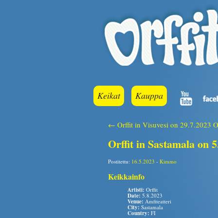
Keikat
Kauppa
← Orffit in Visuvesi on 29.7.2023
O
Orffit in Sastamala on 5
Postitettu:
16.5.2023
-
Kimmo
Keikkainfo
Artisti:
Orffit
Date:
5.8.2023
Venue:
Amfiteatteri
City:
Sastamala
Country:
FI