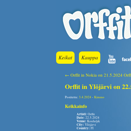
Keikat
Kauppa
← Orffit in Nokia on 21.5.2024
Orf
Orffit in Ylöjärvi on 22
Postitettu:
3.4.2024
-
Kimmo
Keikkainfo
Artisti:
Orffit
Date:
22.5.2024
Venue:
Koulu/pk
City:
Ylöjärvi
Country:
FI