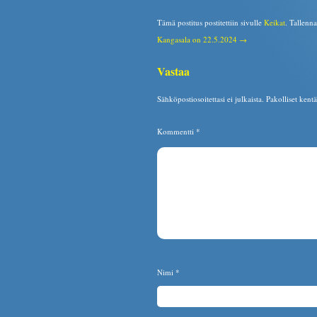
Tämä postitus postitettiin sivulle
Keikat
. Tallenn
Kangasala on 22.5.2024 →
Vastaa
Sähköpostiosoitettasi ei julkaista.
Pakolliset kent
Kommentti
*
Nimi
*