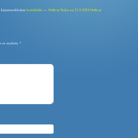
a kirjanmerkkeihin
kestolinkki
.
← Orffit in Nokia on 21.5.2024
Orffit in
ät on merkitty
*