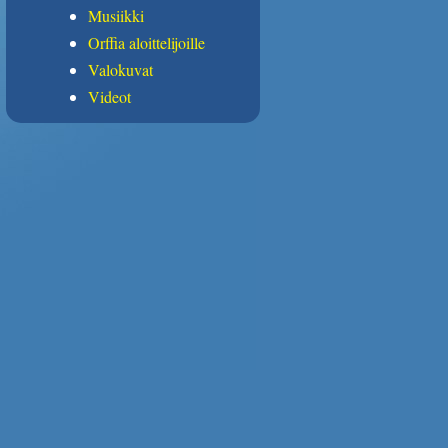
Musiikki
Orffia aloittelijoille
Valokuvat
Videot