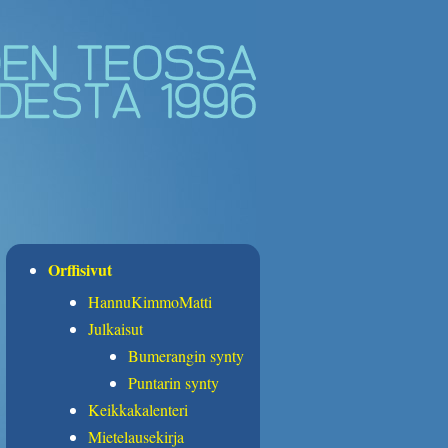
Orffisivut
HannuKimmoMatti
Julkaisut
Bumerangin synty
Puntarin synty
Keikkakalenteri
Mietelausekirja