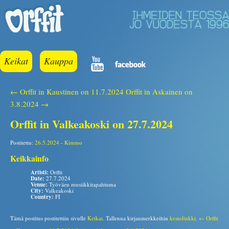
Keikat
Kauppa
← Orffit in Kaustinen on 11.7.2024
Orffit in Askainen on
3.8.2024 →
Orffit in Valkeakoski on 27.7.2024
Postitettu:
26.5.2024
-
Kimmo
Keikkainfo
Artisti:
Orffit
Date:
27.7.2024
Venue:
Työväen musiikkitapahtuma
City:
Valkeakoski
Country:
FI
Tämä postitus postitettiin sivulle
Keikat
. Tallenna kirjanmerkkeihin
kestolinkki
.
← Orffit