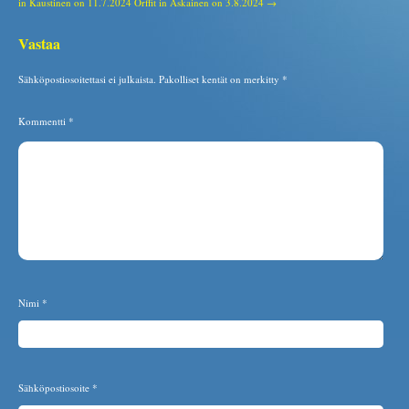
in Kaustinen on 11.7.2024
Orffit in Askainen on 3.8.2024 →
Vastaa
Sähköpostiosoitettasi ei julkaista.
Pakolliset kentät on merkitty
*
Kommentti
*
Nimi
*
Sähköpostiosoite
*