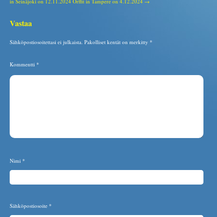
in Seinäjoki on 12.11.2024
Orffit in Tampere on 4.12.2024 →
Vastaa
Sähköpostiosoitettasi ei julkaista.
Pakolliset kentät on merkitty
*
Kommentti
*
Nimi
*
Sähköpostiosoite
*