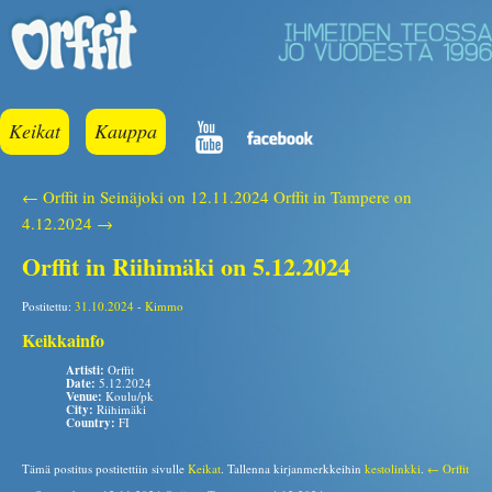
Keikat
Kauppa
← Orffit in Seinäjoki on 12.11.2024
Orffit in Tampere on
4.12.2024 →
Orffit in Riihimäki on 5.12.2024
Postitettu:
31.10.2024
-
Kimmo
Keikkainfo
Artisti:
Orffit
Date:
5.12.2024
Venue:
Koulu/pk
City:
Riihimäki
Country:
FI
Tämä postitus postitettiin sivulle
Keikat
. Tallenna kirjanmerkkeihin
kestolinkki
.
← Orffit