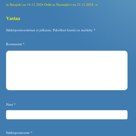
in Ilmajoki on 14.11.2024
Orffit in Nurmijärvi on 21.11.2024 →
Vastaa
Sähköpostiosoitettasi ei julkaista.
Pakolliset kentät on merkitty
*
Kommentti
*
Nimi
*
Sähköpostiosoite
*