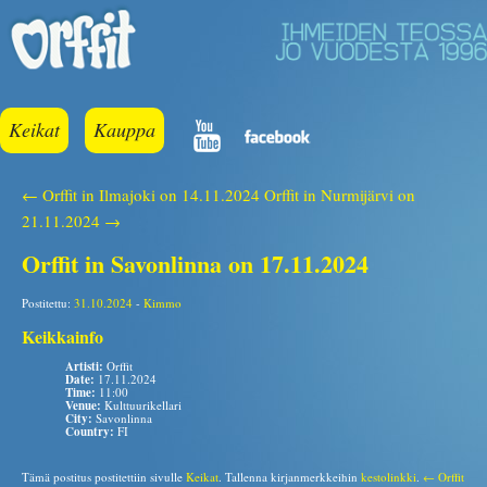
Keikat
Kauppa
← Orffit in Ilmajoki on 14.11.2024
Orffit in Nurmijärvi on
21.11.2024 →
Orffit in Savonlinna on 17.11.2024
Postitettu:
31.10.2024
-
Kimmo
Keikkainfo
Artisti:
Orffit
Date:
17.11.2024
Time:
11:00
Venue:
Kulttuurikellari
City:
Savonlinna
Country:
FI
Tämä postitus postitettiin sivulle
Keikat
. Tallenna kirjanmerkkeihin
kestolinkki
.
← Orffit