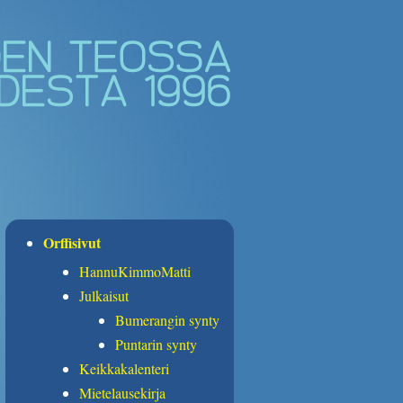
Orffisivut
HannuKimmoMatti
Julkaisut
Bumerangin synty
Puntarin synty
Keikkakalenteri
Mietelausekirja