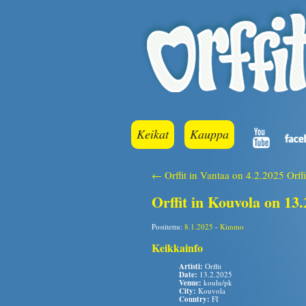
Keikat
Kauppa
← Orffit in Vantaa on 4.2.2025
Orff
Orffit in Kouvola on 13
Postitettu:
8.1.2025
-
Kimmo
Keikkainfo
Artisti:
Orffit
Date:
13.2.2025
Venue:
koulu/pk
City:
Kouvola
Country:
FI