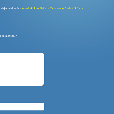
a kirjanmerkkeihin
kestolinkki
.
← Orffit in Vantaa on 4.2.2025
Orffit in
ät on merkitty
*