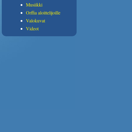
Musiikki
Orffia aloittelijoille
Valokuvat
Videot