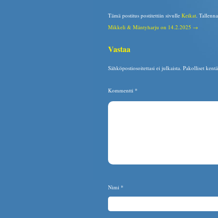
Tämä postitus postitettiin sivulle
Keikat
. Tallenn
Mikkeli & Mäntyharju on 14.2.2025 →
Vastaa
Sähköpostiosoitettasi ei julkaista.
Pakolliset kent
Kommentti
*
Nimi
*