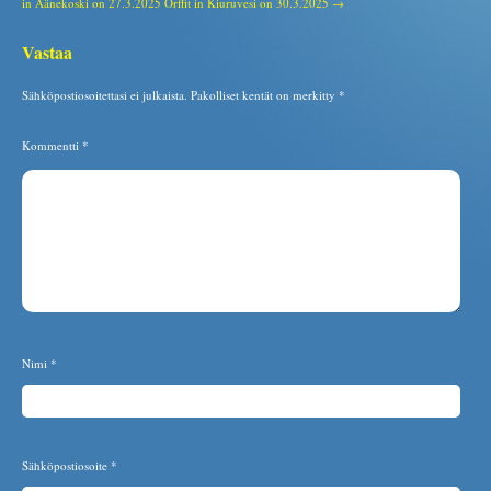
in Äänekoski on 27.3.2025
Orffit in Kiuruvesi on 30.3.2025 →
Vastaa
Sähköpostiosoitettasi ei julkaista.
Pakolliset kentät on merkitty
*
Kommentti
*
Nimi
*
Sähköpostiosoite
*