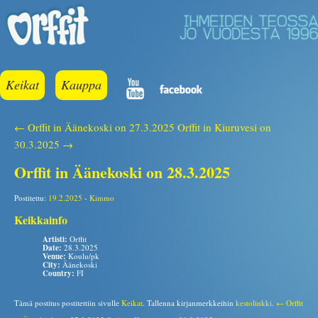
Keikat
Kauppa
← Orffit in Äänekoski on 27.3.2025
Orffit in Kiuruvesi on
30.3.2025 →
Orffit in Äänekoski on 28.3.2025
Postitettu:
19.2.2025
-
Kimmo
Keikkainfo
Artisti:
Orffit
Date:
28.3.2025
Venue:
Koulu/pk
City:
Äänekoski
Country:
FI
Tämä postitus postitettiin sivulle
Keikat
. Tallenna kirjanmerkkeihin
kestolinkki
.
← Orffit