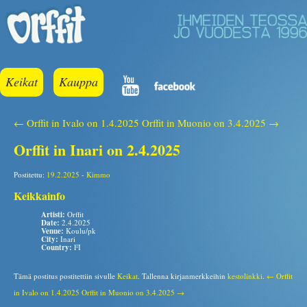
Keikat
Kauppa
← Orffit in Ivalo on 1.4.2025
Orffit in Muonio on 3.4.2025 →
Orffit in Inari on 2.4.2025
Postitettu:
19.2.2025
-
Kimmo
Keikkainfo
Artisti:
Orffit
Date:
2.4.2025
Venue:
Koulu/pk
City:
Inari
Country:
FI
Tämä postitus postitettiin sivulle
Keikat
. Tallenna kirjanmerkkeihin
kestolinkki
.
← Orffit
in Ivalo on 1.4.2025
Orffit in Muonio on 3.4.2025 →