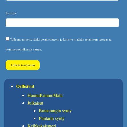
Kotisivu
Tallenna nimeni, sähköpostiosoitteeni ja kotisivuni tähän selaimeen seuraavaa
kommentointikertaa varten.
Orffisivut
HannuKimmoMatti
Julkaisut
Bumerangin synty
Puntarin synty
Keikkakalenteri