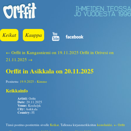
Keikat
Kauppa
← Orffit in Kangasniemi on 19.11.2025
Orffit in Orivesi on
21.11.2025 →
Orffit in Asikkala on 20.11.2025
Postitettu:
19.9.2025
-
Kimmo
Keikkainfo
Artisti:
Orffit
Date:
20.11.2025
Venue:
Koulu/pk
City:
Asikkala
Country:
FI
Tämä postitus postitettiin sivulle
Keikat
. Tallenna kirjanmerkkeihin
kestolinkki
.
← Orffit