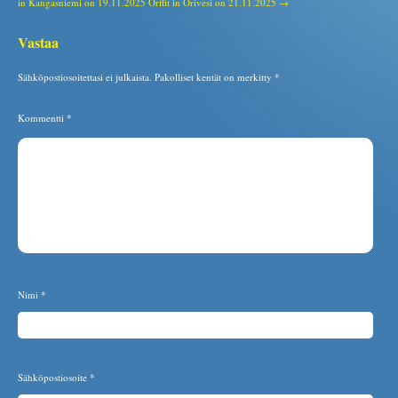
in Kangasniemi on 19.11.2025
Orffit in Orivesi on 21.11.2025 →
Vastaa
Sähköpostiosoitettasi ei julkaista.
Pakolliset kentät on merkitty
*
Kommentti
*
Nimi
*
Sähköpostiosoite
*