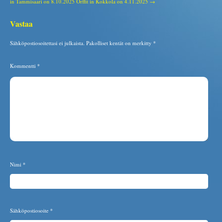
in Tammisaari on 8.10.2025
Orffit in Kokkola on 4.11.2025 →
Vastaa
Sähköpostiosoitettasi ei julkaista.
Pakolliset kentät on merkitty
*
Kommentti
*
Nimi
*
Sähköpostiosoite
*