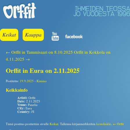
Keikat
Kauppa
← Orffit in Tammisaari on 8.10.2025
Orffit in Kokkola on
4.11.2025 →
Orffit in Eura on 2.11.2025
Postitettu:
19.9.2025
-
Kimmo
Keikkainfo
Artisti:
Orffit
Date:
2.11.2025
Venue:
Panelia
City:
Eura
Country:
FI
Tämä postitus postitettiin sivulle
Keikat
. Tallenna kirjanmerkkeihin
kestolinkki
.
← Orffit