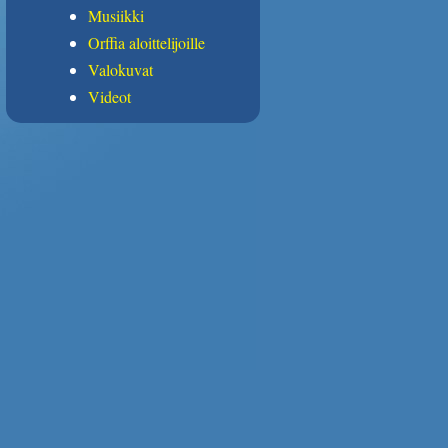
Musiikki
Orffia aloittelijoille
Valokuvat
Videot