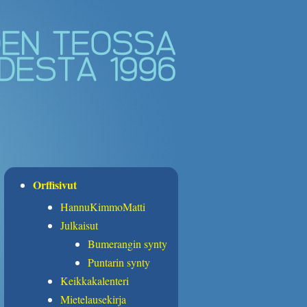
Orffisivut
HannuKimmoMatti
Julkaisut
Bumerangin synty
Puntarin synty
Keikkakalenteri
Mietelausekirja