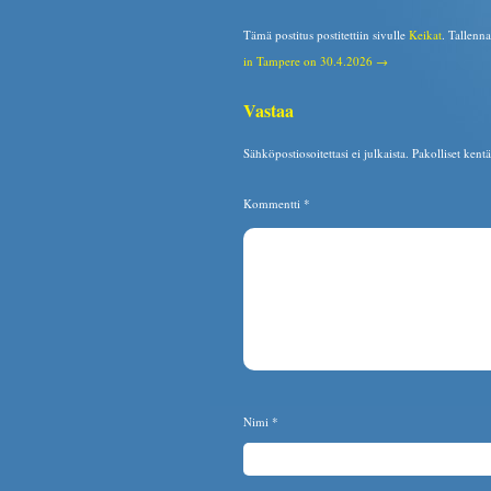
Tämä postitus postitettiin sivulle
Keikat
. Tallenn
in Tampere on 30.4.2026 →
Vastaa
Sähköpostiosoitettasi ei julkaista.
Pakolliset kent
Kommentti
*
Nimi
*