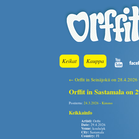
Keikat
Kauppa
← Orffit in Seinäjokii on 28.4.2026
Orffit in Sastamala on 
Postitettu:
24.3.2026
-
Kimmo
Keikkainfo
Artisti:
Orffit
Date:
29.4.2026
Venue:
koulu/pk
City:
Sastamala
Country:
FI