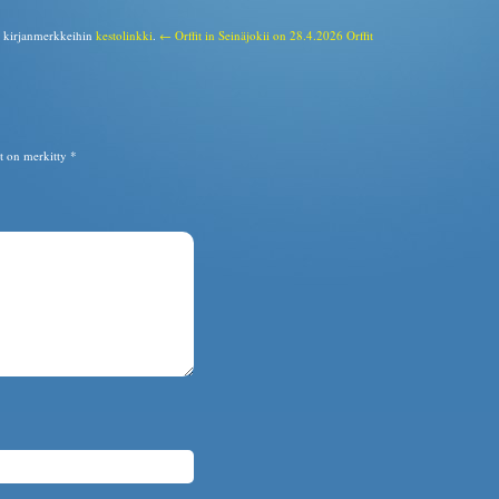
a kirjanmerkkeihin
kestolinkki
.
← Orffit in Seinäjokii on 28.4.2026
Orffit
ät on merkitty
*