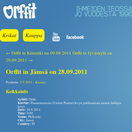
Keikat
Kauppa
← Orffit in Kiiminki on 09.09.2011
Orffit in Jyväskylä on
29.09.2011 →
Orffit in Jämsä on 28.09.2011
Postitettu:
5.9.2011
-
Kimmo
Keikkainfo
Artisti:
Orffit
Kiertue:
Puntaritarinoita (Uuden Puntari-levyn juhlistamista uusien laulujen
kera).
Date:
28.9.2011
Time:
0:00
Venue:
Pk/koulu
City:
Jämsä
Country:
FI