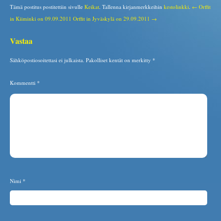
Tämä postitus postitettiin sivulle
Keikat
. Tallenna kirjanmerkkeihin
kestolinkki
.
← Orffit
in Kiiminki on 09.09.2011
Orffit in Jyväskylä on 29.09.2011 →
Vastaa
Sähköpostiosoitettasi ei julkaista.
Pakolliset kentät on merkitty
*
Kommentti
*
Nimi
*