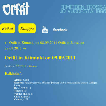
Keikat
Kauppa
← Orffit in Kiiminki on 08.09.2011
Orffit in Jämsä on
28.09.2011 →
Orffit in Kiiminki on 09.09.2011
Postitettu:
5.9.2011
-
Kimmo
Keikkainfo
Artisti:
Orffit
Kiertue:
Puntaritarinoita (Uuden Puntari-levyn juhlistamista uusien laulujen
kera).
Date:
9.9.2011
Time:
0:00
Venue:
pk/koulu
City:
Kiiminki
Country:
FI