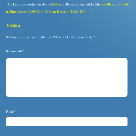
Tämä postitus postitettiin sivulle
Keikat
. Tallenna kirjanmerkkeihin
kestolinkki
.
← Orffit
in Kiiminki on 08.09.2011
Orffit in Jämsä on 28.09.2011 →
Vastaa
Sähköpostiosoitettasi ei julkaista.
Pakolliset kentät on merkitty
*
Kommentti
*
Nimi
*