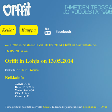
Keikat
Kauppa
← Orffit in Sastamala on 10.05.2014
Orffit in Sastamala on
16.05.2014 →
Orffit in Lohja on 13.05.2014
Postitettu:
4.4.2014
-
Kimmo
Keikkainfo
Artisti:
Orffit
Date:
13.5.2014
Venue:
koulu/pk
City:
Lohja
Country:
FI
Tämä postitus postitettiin sivulle
Keikat
. Tallenna kirjanmerkkeihin
kestolinkki
.
← Orffit