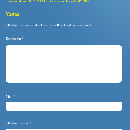
in Sastamala on 10.05.2014
Orffit in Sastamala on 16.05.2014 →
Vastaa
Sähköpostiosoitettasi ei julkaista.
Pakolliset kentät on merkitty
*
Kommentti
*
Nimi
*
Sähköpostiosoite
*