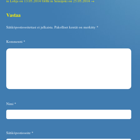
in Lohja on 13.05.2014
Orffit in Seinäjoki on 25.05.2014 →
Vastaa
Sähköpostiosoitettasi ei julkaista.
Pakolliset kentät on merkitty
*
Kommentti
*
Nimi
*
Sähköpostiosoite
*