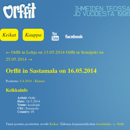
Keikat
Kauppa
← Orffit in Lohja on 13.05.2014
Orffit in Seinäjoki on
25.05.2014 →
Orffit in Sastamala on 16.05.2014
Postitettu:
4.4.2014
-
Kimmo
Keikkainfo
Artisti:
Orffit
Date:
16.5.2014
Venue:
koulu/pk
City:
Sastamala
Country:
FI
Tämä postitus postitettiin sivulle
Keikat
. Tallenna kirjanmerkkeihin
kestolinkki
.
← Orffit